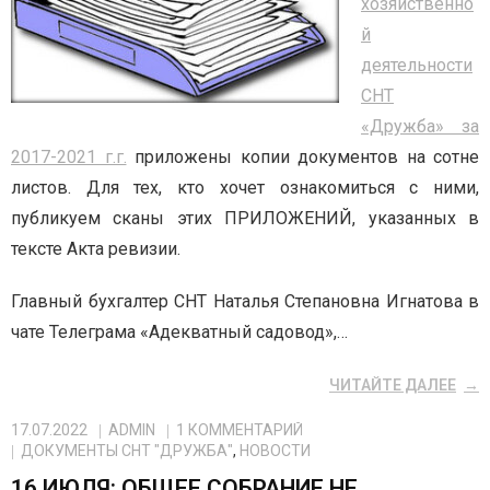
хозяйственно
й
деятельности
СНТ
«Дружба» за
2017-2021 г.г.
приложены копии документов на сотне
листов. Для тех, кто хочет ознакомиться с ними,
публикуем сканы этих ПРИЛОЖЕНИЙ, указанных в
тексте Акта ревизии.
Главный бухгалтер СНТ Наталья Степановна Игнатова в
чате Телеграма «Адекватный садовод»,…
ЧИТАЙТЕ ДАЛЕЕ
17.07.2022
ADMIN
1
КОММЕНТАРИЙ
ДОКУМЕНТЫ СНТ "ДРУЖБА"
,
НОВОСТИ
16 ИЮЛЯ: ОБЩЕЕ СОБРАНИЕ НЕ