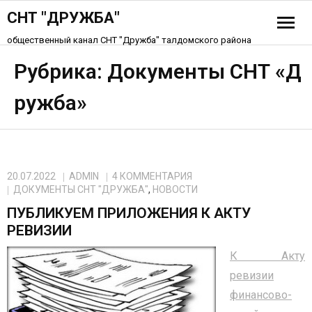
СНТ "ДРУЖБА"
общественный канал СНТ "Дружба" талдомского района
История СНТ
Рубрика:
Документы СНТ «Д
ружба»
Схема СНТ «Дружба»
Устав СНТ
Контакты
20.07.2022
ADMIN
4
КОММЕНТАРИЯ
ДОКУМЕНТЫ СНТ "ДРУЖБА"
,
НОВОСТИ
ПУБЛИКУЕМ ПРИЛОЖЕНИЯ К АКТУ
РЕВИЗИИ
К Акту
ревизии
финансово-