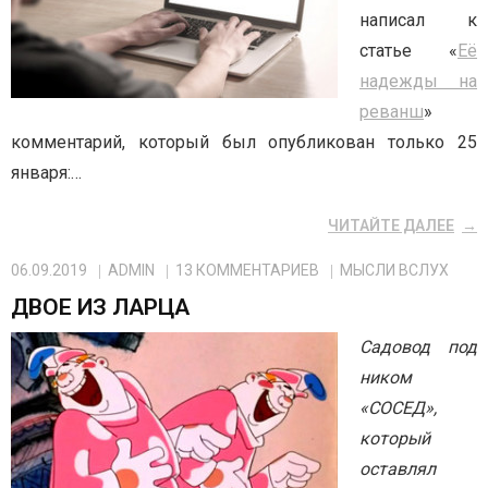
написал к
статье «
Её
надежды на
реванш
»
комментарий, который был опубликован только 25
января:…
ЧИТАЙТЕ ДАЛЕЕ
06.09.2019
ADMIN
13
КОММЕНТАРИЕВ
МЫСЛИ ВСЛУХ
ДВОЕ ИЗ ЛАРЦА
Садовод под
ником
«СОСЕД»,
который
оставлял