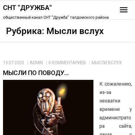
СНТ "ДРУЖБА"
общественный канал СНТ "Дружба" талдомского района
История СНТ
Рубрика:
Мысли вслух
Схема СНТ «Дружба»
Устав СНТ
13.07.2020
ADMIN
6
КОММЕНТАРИЕВ
МЫСЛИ ВСЛУХ
МЫСЛИ ПО ПОВОДУ…
Контакты
К сожалению,
из-за
нехватки
времени у
администрато
ра сайта,
пауза с