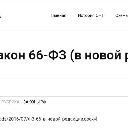
Главная
История СНТ
Схема
а
кон 66-ФЗ (в новой 
РУБРИКА:
ЗАКОНЫ РФ
uploads/2016/07/ФЗ-66-в-новой-редакции.docx»]