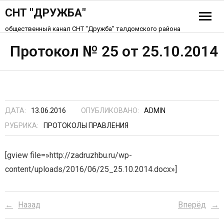
СНТ "ДРУЖБА"
общественный канал СНТ "Дружба" талдомского района
История СНТ
Протокол № 25 от 25.10.2014
Схема СНТ «Дружба»
Устав СНТ
ДАТА:
13.06.2016
ОПУБЛИКОВАНО:
ADMIN
Контакты
РУБРИКА:
ПРОТОКОЛЫ ПРАВЛЕНИЯ
[gview file=»http://zadruzhbu.ru/wp-
content/uploads/2016/06/25_25.10.2014.docx»]
Назад
Вперёд