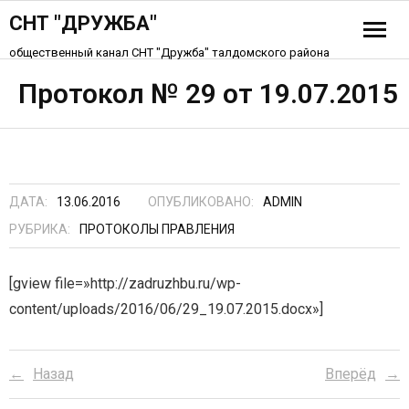
СНТ "ДРУЖБА"
общественный канал СНТ "Дружба" талдомского района
История СНТ
Протокол № 29 от 19.07.2015
Схема СНТ «Дружба»
Устав СНТ
ДАТА:
13.06.2016
ОПУБЛИКОВАНО:
ADMIN
Контакты
РУБРИКА:
ПРОТОКОЛЫ ПРАВЛЕНИЯ
[gview file=»http://zadruzhbu.ru/wp-
content/uploads/2016/06/29_19.07.2015.docx»]
Назад
Вперёд