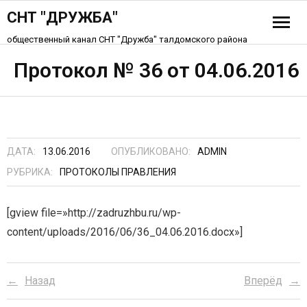
СНТ "ДРУЖБА"
общественный канал СНТ "Дружба" талдомского района
История СНТ
Протокол № 36 от 04.06.2016
Схема СНТ «Дружба»
Устав СНТ
ДАТА:
13.06.2016
ОПУБЛИКОВАНО:
ADMIN
Контакты
РУБРИКА:
ПРОТОКОЛЫ ПРАВЛЕНИЯ
[gview file=»http://zadruzhbu.ru/wp-
content/uploads/2016/06/36_04.06.2016.docx»]
Назад
Вперёд