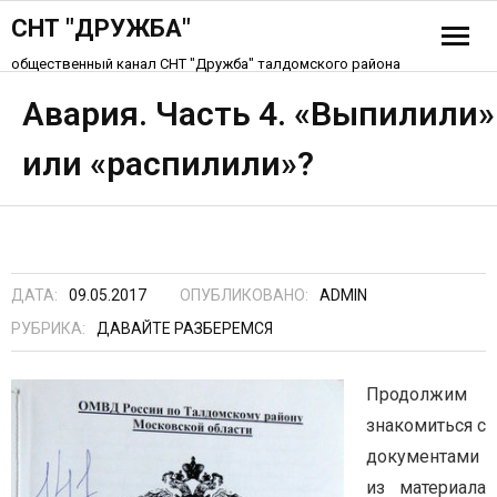
СНТ "ДРУЖБА"
общественный канал СНТ "Дружба" талдомского района
История СНТ
Авария. Часть 4. «Выпилили»
или «распилили»?
Схема СНТ «Дружба»
Устав СНТ
Контакты
ДАТА:
09.05.2017
ОПУБЛИКОВАНО:
ADMIN
РУБРИКА:
ДАВАЙТЕ РАЗБЕРЕМСЯ
Продолжим
знакомиться с
документами
из материала