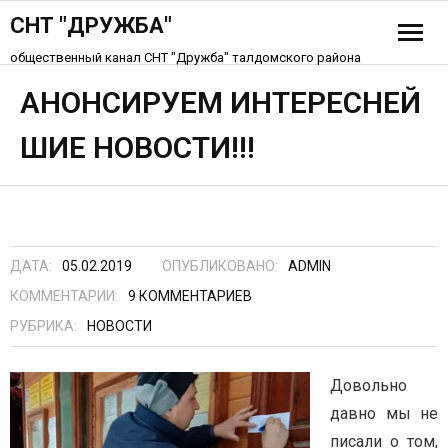
СНТ "ДРУЖБА"
общественный канал СНТ "Дружба" талдомского района
История СНТ
АНОНСИРУЕМ ИНТЕРЕСНЕЙ
ШИЕ НОВОСТИ!!!
Схема СНТ «Дружба»
Устав СНТ
Контакты
ДАТА:
05.02.2019
ОПУБЛИКОВАНО:
ADMIN
КОММЕНТАРИИ:
9
КОММЕНТАРИЕВ
РУБРИКА:
НОВОСТИ
Довольно
давно мы не
писали о том,