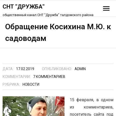
СНТ "ДРУЖБА"
общественный канал СНТ "Дружба" талдомского района
История СНТ
Обращение Косихина М.Ю. к
садоводам
Схема СНТ «Дружба»
Устав СНТ
Контакты
ДАТА:
17.02.2019
ОПУБЛИКОВАНО:
ADMIN
КОММЕНТАРИИ:
7
КОММЕНТАРИЕВ
РУБРИКА:
НОВОСТИ
15 февраля, в одном
из комментариев,
посетитель сайта под