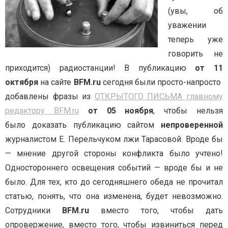
(увы, об
уважении
теперь уже
говорить не
приходится) радиостанции! В публикацию
от 11
октября
на сайте
BFM.ru
сегодня были просто-напросто
добавлены фразы из
ОТКРЫТОГО ПИСЬМА главному
редактору BFM.ru
от 05 ноября
, чтобы нельзя
было доказать публикацию сайтом
непроверенной
журналистом Е. Перельчуком лжи Тарасовой. Вроде бы
— мнение другой стороны конфликта было учтено!
Одностороннего освещения событий — вроде бы и не
было. Для тех, кто до сегодняшнего обеда не прочитал
статью, понять, что она изменена, будет невозможно.
Сотрудники
BFM.ru
вместо того, чтобы дать
опровержение, вместо того, чтобы извиниться перед