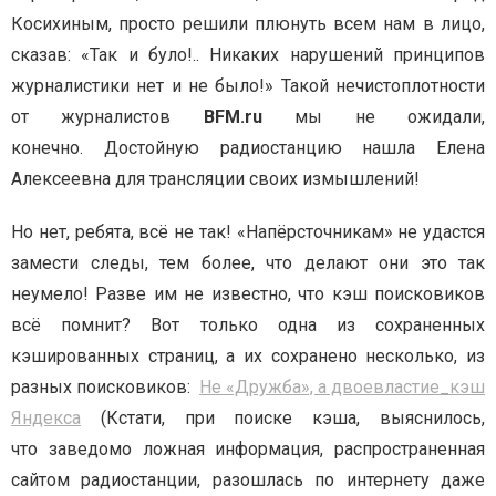
Косихиным, просто решили плюнуть всем нам в лицо,
сказав: «Так и було!.. Никаких нарушений принципов
журналистики нет и не было!» Такой нечистоплотности
от журналистов
BFM.ru
мы не ожидали,
конечно. Достойную радиостанцию нашла Елена
Алексеевна для трансляции своих измышлений!
Но нет, ребята, всё не так! «Напёрсточникам» не удастся
замести следы, тем более, что делают они это так
неумело! Разве им не известно, что кэш поисковиков
всё помнит? Вот только одна из сохраненных
кэшированных страниц, а их сохранено несколько, из
разных поисковиков:
Не «Дружба», а двоевластие_кэш
Яндекса
(Кстати, при поиске кэша, выяснилось,
что заведомо ложная информация, распространенная
сайтом радиостанции, разошлась по интернету даже