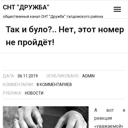
СНТ "ДРУЖБА"
общественный канал СНТ "Дружба" талдомского района
История СНТ
Так и було?.. Нет, этот номер
не пройдёт!
Схема СНТ «Дружба»
Устав СНТ
Контакты
ДАТА:
06.11.2019
ОПУБЛИКОВАНО:
ADMIN
КОММЕНТАРИИ:
8
КОММЕНТАРИЕВ
РУБРИКА:
НОВОСТИ
А вот и
реакция
«уважаемой»