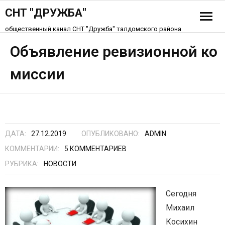
СНТ "ДРУЖБА"
общественный канал СНТ "Дружба" талдомского района
История СНТ
Объявление ревизионной ко
миссии
Схема СНТ «Дружба»
Устав СНТ
Контакты
ДАТА:
27.12.2019
ОПУБЛИКОВАНО:
ADMIN
КОММЕНТАРИИ:
5
КОММЕНТАРИЕВ
РУБРИКА:
НОВОСТИ
Сегодня
Михаил
Косихин