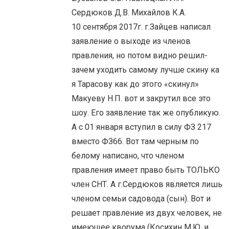
Сердюков Д.В. Михайлов К.А.
10 сентября 2017г. г.Зайцев написал
заявление о выходе из членов
правления, но потом видно решил-
зачем уходить самому лучше скину ка
я Тарасову как до этого «скинул»
Макуеву Н.П. вот и закрутил все это
шоу. Его заявление так же опубликую.
А с 01 января вступил в силу ФЗ 217
вместо ФЗ66. Вот там черным по
белому написано, что членом
правления имеет право быть ТОЛЬКО
член СНТ. А г.Сердюков является лишь
членом семьи садовода (сын). Вот и
решает правление из двух человек, не
имеющее кворума (Косихин М.Ю. и