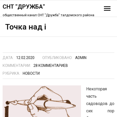
СНТ "ДРУЖБА"
общественный канал СНТ "Дружба" талдомского района
История СНТ
Точка над i
Схема СНТ «Дружба»
Устав СНТ
ДАТА:
12.02.2020
ОПУБЛИКОВАНО:
ADMIN
Контакты
КОММЕНТАРИИ:
28
КОММЕНТАРИЕВ
РУБРИКА:
НОВОСТИ
Некоторая
часть
садоводов до
сих пор