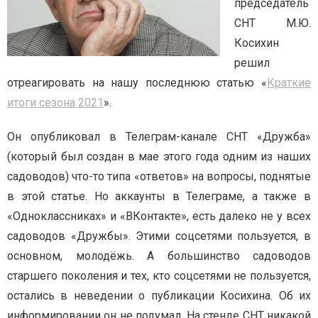
председатель
СНТ М.Ю.
Косихин
решил
отреагировать на нашу последнюю статью «
Краткие
итоги сезона 2021
».
Он опубликовал в Телеграм-канале СНТ «Дружба»
(который был создан в мае этого года одним из наших
садоводов) что-то типа «ответов» на вопросы, поднятые
в этой статье.
Но аккаунты в Телеграме, а также в
«Одноклассниках» и «ВКонтакте», есть далеко не у всех
садоводов «Дружбы». Этими соцсетями пользуется, в
основном, молодёжь. А большинство садоводов
старшего поколения и тех, кто соцсетями не пользуется,
остались в неведении о публикации Косихина. Об их
информировании он не подумал. На стенде СНТ никакой