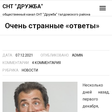
СНТ "ДРУЖБА"
общественный канал СНТ "Дружба" талдомского района
История СНТ
Очень странные «ответы»
Схема СНТ «Дружба»
Устав СНТ
ДАТА:
07.12.2021
ОПУБЛИКОВАНО:
ADMIN
Контакты
КОММЕНТАРИИ:
4
КОММЕНТАРИЯ
РУБРИКА:
НОВОСТИ
Несколько
дней назад,
первого
декабря,