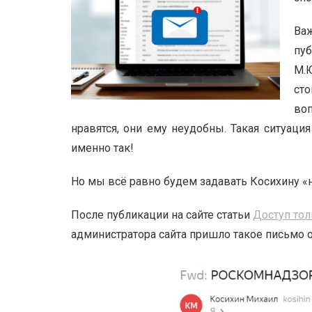
Ва
пуб
М.Ю
ст
во
нравятся, они ему неудобны. Такая ситуаци
именно так!
Но мы всё равно будем задавать Косихину «
После публикации на сайте статьи
Доступ тол
администратора сайта пришло такое письмо о