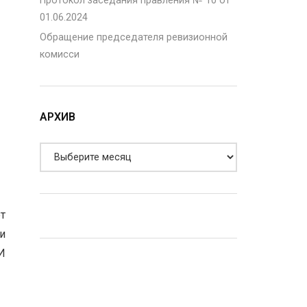
Протокол заседания правления № 10 от
01.06.2024
Обращение председателя ревизионной
комисси
АРХИВ
ет
и
И