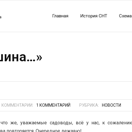
Главная
История СНТ
Схема
а
ишина…»
КОММЕНТАРИИ:
1
КОММЕНТАРИЙ
РУБРИКА:
НОВОСТИ
 что же, уважаемые садоводы, всё у нас, к сожалению
ва повторяется. Очередное дежавю!