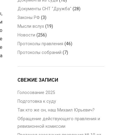
Документы из суда
(10)
Документы СНТ "Дружба"
(28)
,
Законы РФ
(3)
м
Мысли вслух
(19)
о
Новости
(256)
е
Протоколы правления
(46)
е
Протоколы собраний
(7)
а
СВЕЖИЕ ЗАПИСИ
Голосование 2025
Подготовка к суду
Так кто же он, наш Михаил Юрьевич?
Обращение действующего правления и
ревизионной комиссии